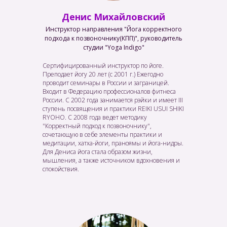
Денис Михайловский
Инструктор направления "Йога корректного
подхода к позвоночнику(КПП)", руководитель
студии "Yoga Indigo"
Сертифицированный инструктор по йоге.
Преподает йогу 20 лет (с 2001 г.) Ежегодно
проводит семинары в России и заграницей.
Входит в Федерацию профессионалов фитнеса
России. С 2002 года занимается рэйки и имеет III
ступень посвящения и практики REIKI USUI SHIKI
RYOHO. C 2008 года ведет методику
"Корректный подход к позвоночнику",
сочетающую в себе элементы практики и
медитации, хатха-йоги, праноямы и йога-нидры.
Для Дениса йога стала образом жизни,
мышления, а также источником вдохновения и
спокойствия.